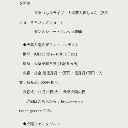
を開催！
長渕つもりライブ・大道芸人春ちゃん（変面
ショー＆マジックショー）
ダンスショー・マルシェ開催
◆天草夕陽八景フォトコンテスト
期間：9月1日(水)～10月15日(水)
場所：天草夕陽八景 (上記８ヵ所)
内容：賞金 最優秀賞：2万円・優秀賞1万円・入
賞：特産品4,000円相当
表彰式：11月18日(火) 天草夕陽の日
詳細はこちらから： https://www.t-
island.jp/event/2364
◆夕陽フェスタグルメ