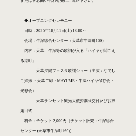
または各お問い合わせ先にご連絡下さい。
◆オープニングセレモニー
日時：2025年10月11日(土) 13:00～
会場：牛深総合センター（天草市牛深町160）
内容：天草、牛深等の歌詞が入る「ハイヤが聞こえ
る港町」
天草夕陽フェスタ歌謡ショー（出演：なでし
こ姉妹 ・天草二郎・MAYUME・牛深ハイヤ保存会・
光彩会）
天草サンセット観光大使委嘱状交付及びお披
露目式
料金：チケット 2,000円（チケット販売：牛深総合
センター (天草市牛深町160)）