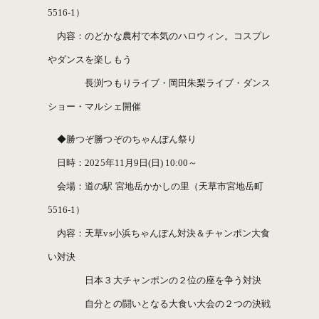
5516-1）
内容：のどかな農村で本気のハロウィン。コスプレ
やダンスを楽しもう
長渕つもりライブ・岡田朱梨ライブ・ダンス
ショー・マルシェ開催
◆勝つぞ勝つぞのちゃんぽん祭り
日時：2025年11月9日(日) 10:00～
会場：道の駅 宮地岳かかしの里（天草市宮地岳町
5516-1）
内容：天草vs小浜ちゃんぽん対決＆チャンポン大食
い対決
日本３大チャンポンの２位の座を争う対決
自分との闘いとなる大食い大会の２つの決戦