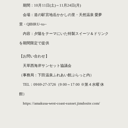
期間：10月11日(土)～11月24日(月)
会場：道の駅宮地岳かかしの里・天然温泉 愛夢
里・QIBIRU~to~
内容：夕陽をテーマにいた特製スイーツ＆ドリンク
を期間限定で提供
【お問い合わせ】
天草西海岸サンセット協議会
（事務局：下田温泉ふれあい館ぷらっと内）
TEL：0969-27-3726（9:00～17:00 ※第４水曜 休
館）
https://amakusa-west-coast-sunset.jimdosite.com/