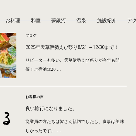
お料理
和室
夢銀河
温泉
施設紹介
ア
ブログ
2025年天草伊勢えび祭り8/21 ～12/30まで！
リピーターも多い、天草伊勢えび祭りが今年も開
催！ご宿泊は20 …
お客様の声
良い旅行になりました。
従業員の方たちは皆さん親切でしたし、食事は美味
しかったです。 …